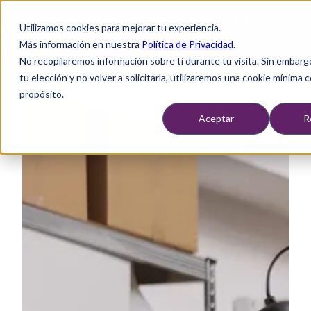
Inicio
Soluciones
Servicios
Utilizamos cookies para mejorar tu experiencia.
Más información en nuestra
Política de Privacidad
.
Sobre nosotros
No recopilaremos información sobre ti durante tu visita. Sin embarg
P
tu elección y no volver a solicitarla, utilizaremos una cookie mínima 
á
propósito.
g
i
Aceptar
R
n
a
d
e
i
n
i
c
i
o