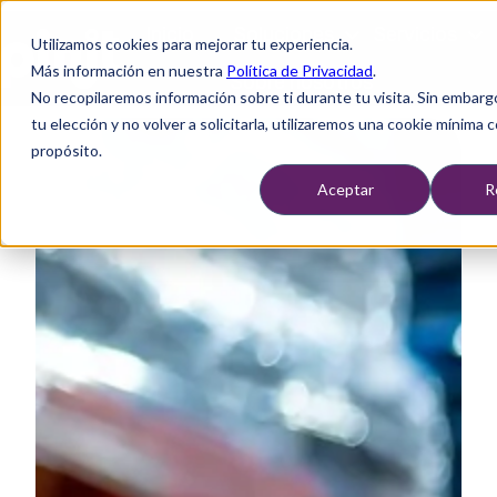
Inicio
Soluciones
Servicios
Utilizamos cookies para mejorar tu experiencia.
Más información en nuestra
Política de Privacidad
.
Sobre nosotros
No recopilaremos información sobre ti durante tu visita. Sin embarg
P
tu elección y no volver a solicitarla, utilizaremos una cookie mínima 
á
propósito.
g
i
Aceptar
R
n
a
d
e
i
n
i
c
i
o