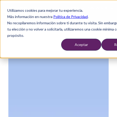
Inicio
Soluciones
Servicios
Utilizamos cookies para mejorar tu experiencia.
Más información en nuestra
Política de Privacidad
.
Sobre nosotros
No recopilaremos información sobre ti durante tu visita. Sin embarg
P
tu elección y no volver a solicitarla, utilizaremos una cookie mínima 
á
propósito.
g
i
Aceptar
R
n
a
d
e
i
n
i
c
i
o